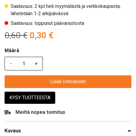
Saatavuus: 2 kpl heti myymälästä ja verkkokaupasta,
lähetetään 1-2 arkipäivässä
Saatavuus: loppunut päävarastosta
Alkuperäinen
Nykyinen
0,60
€
0,30
€
hinta
hinta
Määrä
Määrä
oli:
on:
0,60 €.
0,30 €.
Lisää ostoskoriin
KYSY TUOTTEESTA
Meiltä nopea toimitus
Kuvaus