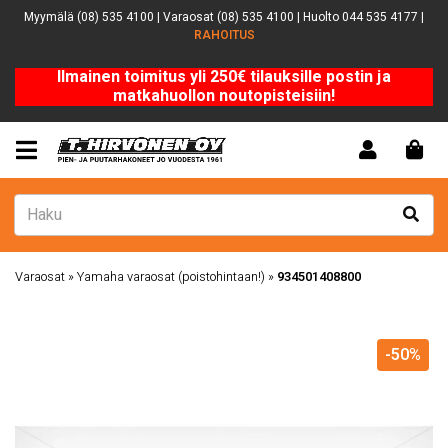
Myymälä (08) 535 4100 | Varaosat (08) 535 4100 | Huolto 044 535 4177 |
RAHOITUS
Ilmainen toimitus yli 250€ tilauksille postin ja
matkahuollon noutopisteisiin!
Varaosat
»
Yamaha varaosat (poistohintaan!)
»
934501408800
-50%