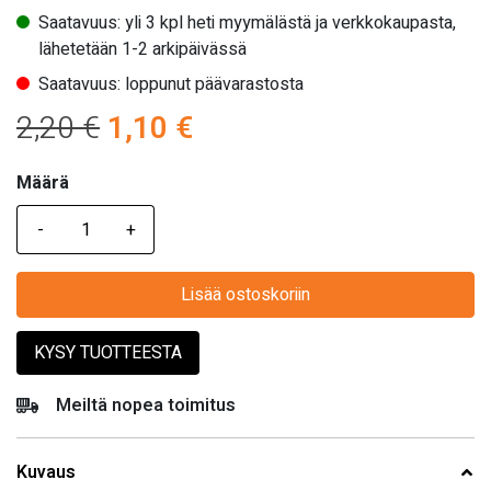
Saatavuus: yli 3 kpl heti myymälästä ja verkkokaupasta,
lähetetään 1-2 arkipäivässä
Saatavuus: loppunut päävarastosta
Alkuperäinen
Nykyinen
2,20
€
1,10
€
hinta
hinta
Määrä
Määrä
oli:
on:
2,20 €.
1,10 €.
Lisää ostoskoriin
KYSY TUOTTEESTA
Meiltä nopea toimitus
Kuvaus