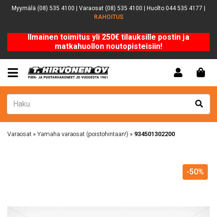
Myymälä (08) 535 4100 | Varaosat (08) 535 4100 | Huolto 044 535 4177 |
RAHOITUS
Ilmainen toimitus yli 250€ tilauksille postin ja
matkahuollon noutopisteisiin!
Varaosat
»
Yamaha varaosat (poistohintaan!)
»
934501302200
-50%