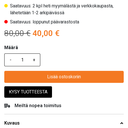
Saatavuus: 2 kpl heti myymälästä ja verkkokaupasta,
lähetetään 1-2 arkipäivässä
Saatavuus: loppunut päävarastosta
Alkuperäinen
Nykyinen
80,00
€
40,00
€
hinta
hinta
Määrä
Määrä
oli:
on:
80,00 €.
40,00 €.
Lisää ostoskoriin
KYSY TUOTTEESTA
Meiltä nopea toimitus
Kuvaus