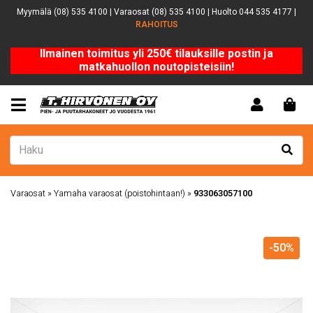
Myymälä (08) 535 4100 | Varaosat (08) 535 4100 | Huolto 044 535 4177 |
RAHOITUS
Ilmainen toimitus yli 250€ tilauksille postin ja
matkahuollon noutopisteisiin!
Varaosat
»
Yamaha varaosat (poistohintaan!)
»
933063057100
-50%