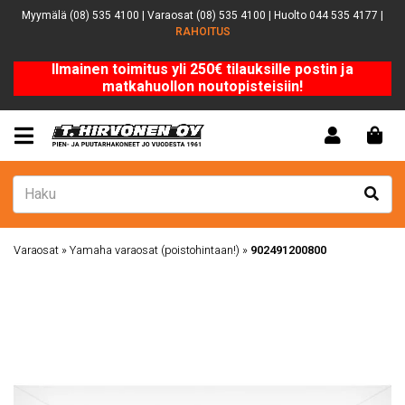
Myymälä (08) 535 4100 | Varaosat (08) 535 4100 | Huolto 044 535 4177 |
RAHOITUS
Ilmainen toimitus yli 250€ tilauksille postin ja
matkahuollon noutopisteisiin!
Varaosat
»
Yamaha varaosat (poistohintaan!)
»
902491200800