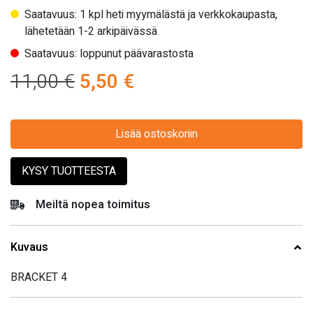
Saatavuus: 1 kpl heti myymälästä ja verkkokaupasta,
lähetetään 1-2 arkipäivässä
Saatavuus: loppunut päävarastosta
Alkuperäinen
Nykyinen
11,00
€
5,50
€
hinta
hinta
oli:
Lisää ostoskoriin
on:
11,00 €.
5,50 €.
KYSY TUOTTEESTA
Meiltä nopea toimitus
Kuvaus
BRACKET 4