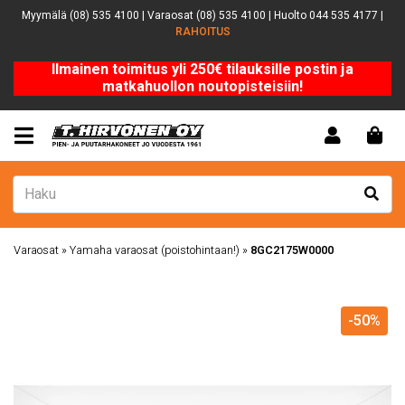
Myymälä (08) 535 4100 | Varaosat (08) 535 4100 | Huolto 044 535 4177 |
RAHOITUS
Ilmainen toimitus yli 250€ tilauksille postin ja
matkahuollon noutopisteisiin!
Varaosat
»
Yamaha varaosat (poistohintaan!)
»
8GC2175W0000
-50%