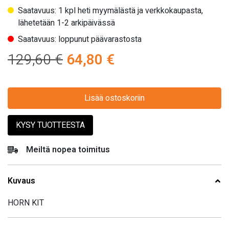
Saatavuus: 1 kpl heti myymälästä ja verkkokaupasta,
lähetetään 1-2 arkipäivässä
Saatavuus: loppunut päävarastosta
Alkuperäinen
Nykyinen
129,60
€
64,80
€
hinta
hinta
oli:
Lisää ostoskoriin
on:
129,60 €.
64,80 €.
KYSY TUOTTEESTA
Meiltä nopea toimitus
Kuvaus
HORN KIT