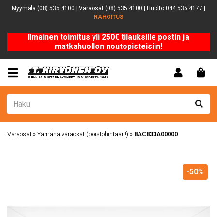
Myymälä (08) 535 4100 | Varaosat (08) 535 4100 | Huolto 044 535 4177 |
RAHOITUS
Ilmainen toimitus yli 250€ tilauksille postin ja
matkahuollon noutopisteisiin!
Varaosat
»
Yamaha varaosat (poistohintaan!)
»
8AC833A00000
-50%