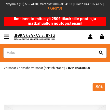
Myymälä (08) 535 4100 | Varaosat (08) 535 4100 | Huolto 044 535 4177 |
RAHOITUS
Ilmainen toimitus yli 250€ tilauksille postin ja
matkahuollon noutopisteisiin!
Varaosat
»
Yamaha varaosat (poistohintaan!)
»
82M124130000
-50%