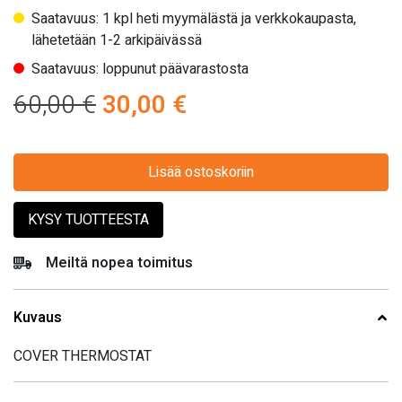
Saatavuus: 1 kpl heti myymälästä ja verkkokaupasta,
lähetetään 1-2 arkipäivässä
Saatavuus: loppunut päävarastosta
Alkuperäinen
Nykyinen
60,00
€
30,00
€
hinta
hinta
oli:
Lisää ostoskoriin
on:
60,00 €.
30,00 €.
KYSY TUOTTEESTA
Meiltä nopea toimitus
Kuvaus
COVER THERMOSTAT