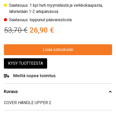
Saatavuus: 1 kpl heti myymälästä ja verkkokaupasta,
lähetetään 1-2 arkipäivässä
Saatavuus: loppunut päävarastosta
Alkuperäinen
Nykyinen
53,70
€
26,90
€
hinta
hinta
oli:
Lisää ostoskoriin
on:
53,70 €.
26,90 €.
KYSY TUOTTEESTA
Meiltä nopea toimitus
Kuvaus
COVER HANDLE UPPER 2