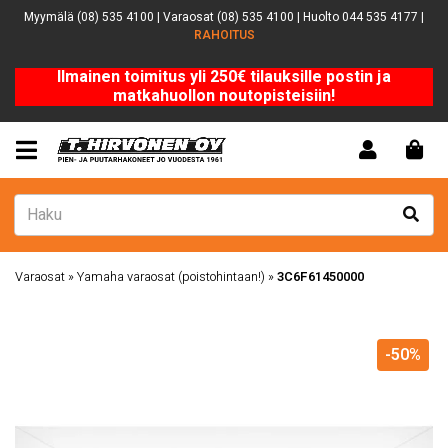
Myymälä (08) 535 4100 | Varaosat (08) 535 4100 | Huolto 044 535 4177 |
RAHOITUS
Ilmainen toimitus yli 250€ tilauksille postin ja
matkahuollon noutopisteisiin!
Varaosat
»
Yamaha varaosat (poistohintaan!)
»
3C6F61450000
-50%