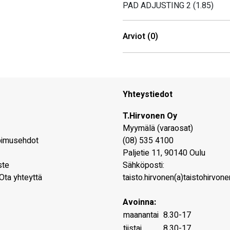
PAD ADJUSTING 2 (1.85)
Arviot (0)
Yhteystiedot
T.Hirvonen Oy
Myymälä (varaosat)
pimusehdot
(08) 535 4100
Paljetie 11
,
90140
Oulu
ste
Sähköposti:
Ota yhteyttä
taisto.hirvonen(a)taistohirvonen
Avoinna:
maanantai
8.30-17
tiistai
8.30-17