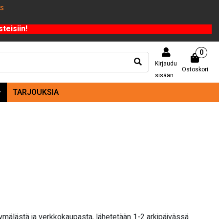
US
teisiin!
0
Kirjaudu
Ostoskori
sisään
TARJOUKSIA
yymälästä ja verkkokaupasta, lähetetään 1-2 arkipäivässä