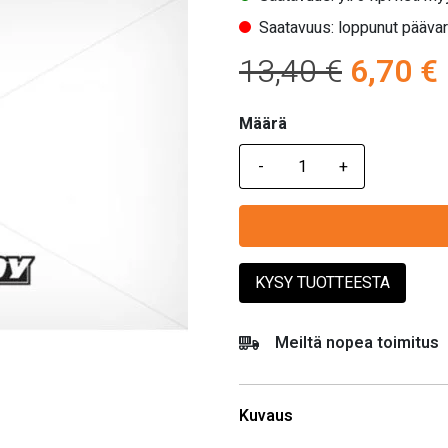
Saatavuus: loppunut pääva
Alkupe
13,40
€
6,70
€
hinta
Määrä
Määrä
oli:
13,40 €
KYSY TUOTTEESTA
Meiltä nopea toimitus
Kuvaus