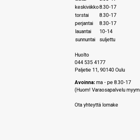
keskiviikko
8.30-17
torstai
8.30-17
perjantai
8.30-17
lauantai
10-14
sunnuntai
suljettu
Huolto
044 535 4177
Paljetie 11, 90140 Oulu
Avoinna:
ma - pe 8.30-17
(Huom! Varaosapalvelu myym
Ota yhteyttä lomake