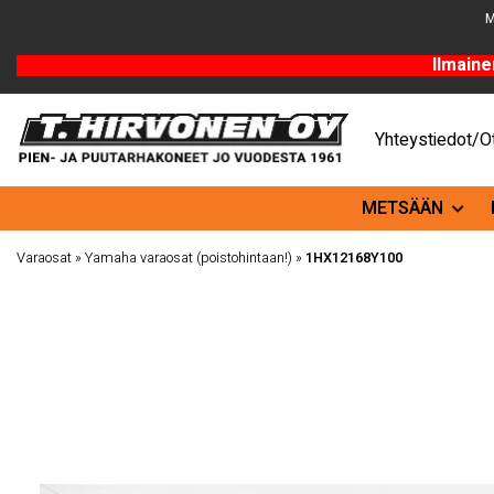
M
Ilmaine
Yhteystiedot/Ot
METSÄÄN
Varaosat
»
Yamaha varaosat (poistohintaan!)
»
1HX12168Y100