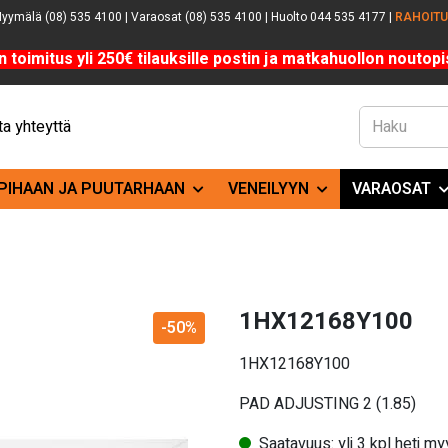
yymälä (08) 535 4100 | Varaosat (08) 535 4100 | Huolto 044 535 4177 |
RAHOIT
n toimitus yli 250€ tilauksille postin ja matkahuollon noutopis
a yhteyttä
PIHAAN JA PUUTARHAAN
VENEILYYN
VARAOSAT
1HX12168Y100
-50%
1HX12168Y100
PAD ADJUSTING 2 (1.85)
Saatavuus: yli 3 kpl heti m