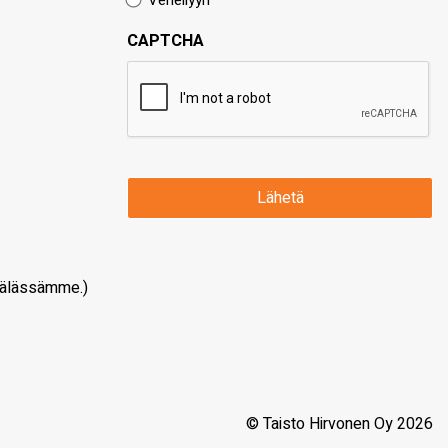
Veneilyyn
CAPTCHA
älässämme.)
© Taisto Hirvonen Oy 2026