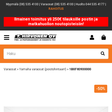
Myymälä (08) 535 4100 | Varaosat (08) 535 4100 | Huolto 044 535 4177 |
RAHOITUS
Ilmainen toimitus yli 250€ tilauksille postin ja
matkahuollon noutopisteisiin!
Varaosat
»
Yamaha varaosat (poistohintaan!)
»
1BXF83930000
-50%