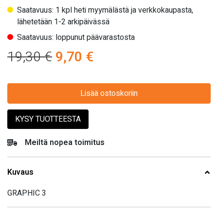
Saatavuus: 1 kpl heti myymälästä ja verkkokaupasta,
lähetetään 1-2 arkipäivässä
Saatavuus: loppunut päävarastosta
Alkuperäinen
Nykyinen
19,30
€
9,70
€
hinta
hinta
oli:
Lisää ostoskoriin
on:
19,30 €.
9,70 €.
KYSY TUOTTEESTA
Meiltä nopea toimitus
Kuvaus
GRAPHIC 3